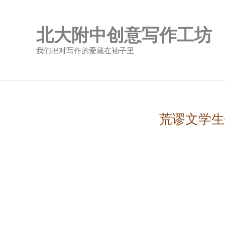
跳
至
北大附中创意写作工坊
内
容
我们把对写作的爱藏在袖子里
荒谬文学生