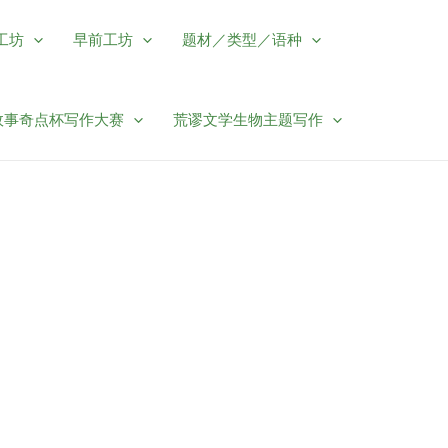
工坊
早前工坊
题材／类型／语种
故事奇点杯写作大赛
荒谬文学生物主题写作