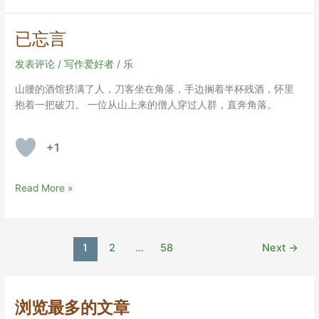
西
楼
已忘言
W304。
发表评论
/
写作爱好者
/
乐
山腰的酒馆挤满了人，刀客坐在角落，手边搁着半杯残酒，怀里
抱着一把破刀。 一位从山上来的僧人穿过人群，直奔角落。
+1
已
Read More »
忘
言
Post
1
2
…
58
Next
→
pagination
浏览最多的文章