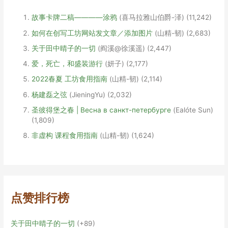
故事卡牌二稿————涂鸦
(喜马拉雅山伯爵-泽)
(11,242)
如何在创写工坊网站发文章／添加图片
(山精-韧)
(2,683)
关于田中晴子的一切
(阎溪@徐溪遥)
(2,447)
爱，死亡，和盛装游行
(妍子)
(2,177)
2022春夏 工坊食用指南
(山精-韧)
(2,114)
杨建磊之弦
(JieningYu)
(2,032)
圣彼得堡之春 | Весна в санкт-петербурге
(Ealóte Sun)
(1,809)
非虚构 课程食用指南
(山精-韧)
(1,624)
点赞排行榜
关于田中晴子的一切
+89