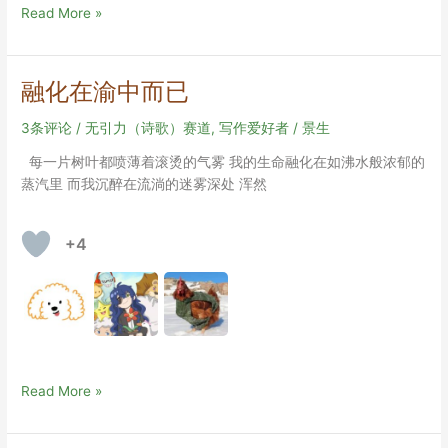
我
手，
Read More »
的
请
心）
给
我
融化在渝中而已
手
3条评论
/
无引力（诗歌）赛道
,
写作爱好者
/
景生
每一片树叶都喷薄着滚烫的气雾 我的生命融化在如沸水般浓郁的
蒸汽里 而我沉醉在流淌的迷雾深处 浑然
+4
融
Read More »
化
在