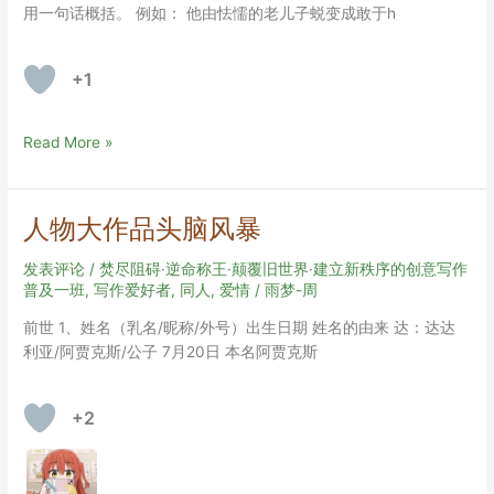
用一句话概括。 例如： 他由怯懦的老儿子蜕变成敢于h
+1
初
Read More »
稿
修
改
人物大作品头脑风暴
头
脑
发表评论
/
焚尽阻碍·逆命称王·颠覆旧世界·建立新秩序的创意写作
风
普及一班
,
写作爱好者
,
同人
,
爱情
/
雨梦-周
暴
前世 1、姓名（乳名/昵称/外号）出生日期 姓名的由来 达：达达
利亚/阿贾克斯/公子 7月20日 本名阿贾克斯
+2