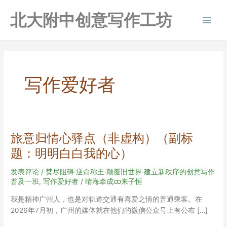
跳
北大附中创意写作工坊
至
Main
内
容
Men
写作爱好者
旅意归情心驿点（非虚构）（副标
题：明明白白我的心）
发表评论
/
焚尽阻碍·逆命称王·颠覆旧世界·建立新秩序的创意写作
普及一班
,
写作爱好者
/
晴海牵成ထ来子恒
我是精神广州人，也是对轨道交通有喜爱之情的普通乘客。在
2026年7月初，广州的媒体就在他们的微信公众号上有公布 […]