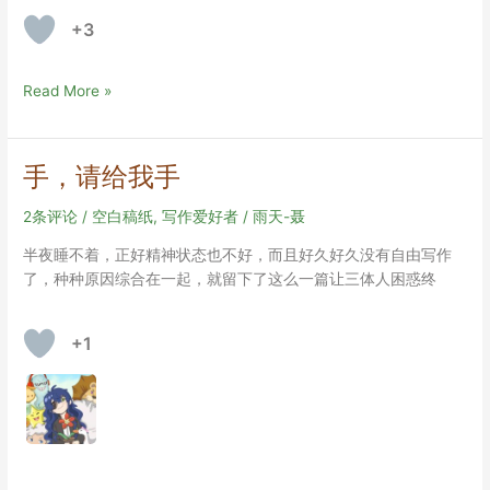
+3
旅
Read More »
意
归
情
手，请给我手
心
驿
2条评论
/
空白稿纸
,
写作爱好者
/
雨天-聂
点
半夜睡不着，正好精神状态也不好，而且好久好久没有自由写作
（非
了，种种原因综合在一起，就留下了这么一篇让三体人困惑终
虚
构）
（副
+1
标
题：
明
明
白
白