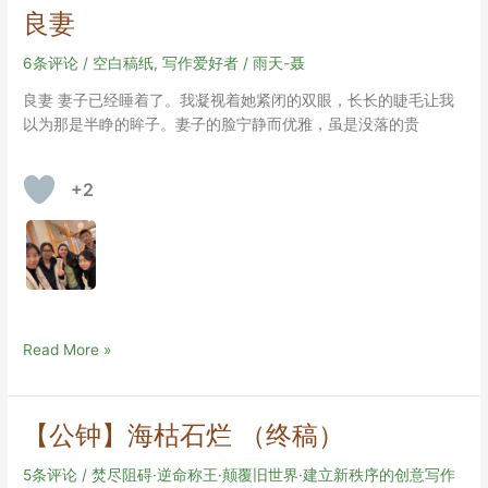
渝
良妻
中
而
6条评论
/
空白稿纸
,
写作爱好者
/
雨天-聂
已
良妻 妻子已经睡着了。我凝视着她紧闭的双眼，长长的睫毛让我
以为那是半睁的眸子。妻子的脸宁静而优雅，虽是没落的贵
+2
良
Read More »
妻
【公钟】海枯石烂 （终稿）
5条评论
/
焚尽阻碍·逆命称王·颠覆旧世界·建立新秩序的创意写作