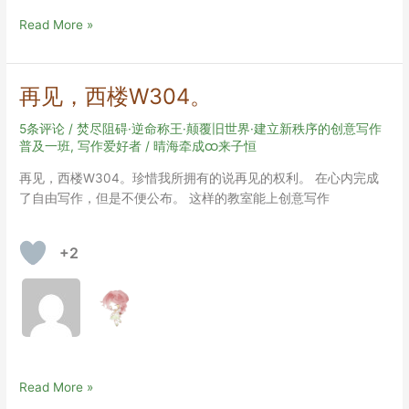
【公
Read More »
钟】
海
枯
再见，西楼W304。
石
烂
5条评论
/
焚尽阻碍·逆命称王·颠覆旧世界·建立新秩序的创意写作
（初
普及一班
,
写作爱好者
/
晴海牵成ထ来子恒
稿）
再见，西楼W304。珍惜我所拥有的说再见的权利。 在心内完成
了自由写作，但是不便公布。 这样的教室能上创意写作
+2
再
Read More »
见，