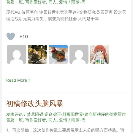
普及一班
,
写作爱好者
,
同人
,
爱情
/
雨梦-周
现代AU 偏原著向 轮回转世电竞选手达×文物研究员器灵离 设定天
理之战后元素力消失，演变为现代社会 大约是千年
+10
【公
Read More »
钟】
海
枯
初稿修改头脑风暴
石
烂
发表评论
/
焚尽阻碍·逆命称王·颠覆旧世界·建立新秩序的创意写作
（终
普及一班
,
写作爱好者
,
同人
,
爱情
/
雨梦-周
稿）
1、再次明确，这次创作你最主要想展示主人公的哪方面特质。请