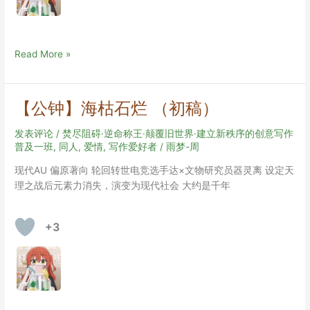
人
Read More »
物
大
作
【公钟】海枯石烂 （初稿）
品
头
发表评论
/
焚尽阻碍·逆命称王·颠覆旧世界·建立新秩序的创意写作
脑
普及一班
,
同人
,
爱情
,
写作爱好者
/
雨梦-周
风
现代AU 偏原著向 轮回转世电竞选手达×文物研究员器灵离 设定天
暴
理之战后元素力消失，演变为现代社会 大约是千年
+3