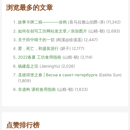
长
浏览最多的文章
袋
故事卡牌二稿————涂鸦
(喜马拉雅山伯爵-泽)
(11,242)
如何在创写工坊网站发文章／添加图片
(山精-韧)
(2,683)
关于田中晴子的一切
(阎溪@徐溪遥)
(2,447)
爱，死亡，和盛装游行
(妍子)
(2,177)
2022春夏 工坊食用指南
(山精-韧)
(2,114)
杨建磊之弦
(JieningYu)
(2,026)
圣彼得堡之春 | Весна в санкт-петербурге
(Ealóte Sun)
(1,809)
非虚构 课程食用指南
(山精-韧)
(1,623)
点赞排行榜