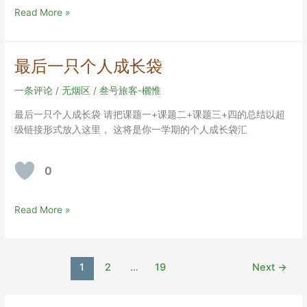
袋
最
Read More »
后
一
只
最后一只个人成长袋
个
人
一条评论
/
无烟区
/
叁号旅客-欐惟
成
最后一只个人成长袋 请把课题一+课题二+课题三+四的总结以超
长
级链接形式放入这里， 这将是你一学期的个人成长袋汇
袋
0
最
Read More »
后
一
只
Post
1
2
…
19
Next
→
个
pagination
人
成