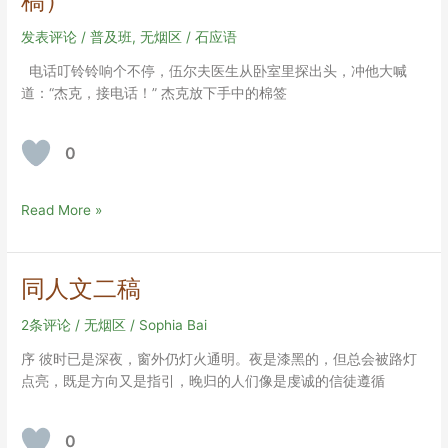
稿）
人
成
发表评论
/
普及班
,
无烟区
/
石应语
长
袋
电话叮铃铃响个不停，伍尔夫医生从卧室里探出头，冲他大喊
道：“杰克，接电话！” 杰克放下手中的棉签
0
Everything
Read More »
I
Never
Told
同人文二稿
You（修
改
2条评论
/
无烟区
/
Sophia Bai
稿）
序 彼时已是深夜，窗外仍灯火通明。夜是漆黑的，但总会被路灯
点亮，既是方向又是指引，晚归的人们像是虔诚的信徒遵循
0