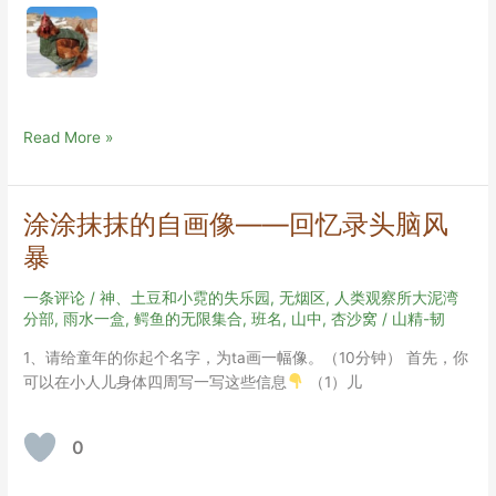
个
Read More »
人
成
长
涂涂抹抹的自画像——回忆录头脑风
袋
暴
一条评论
/
神、土豆和小霓的失乐园
,
无烟区
,
人类观察所大泥湾
分部
,
雨水一盒
,
鳄鱼的无限集合
,
班名
,
山中
,
杏沙窝
/
山精-韧
1、请给童年的你起个名字，为ta画一幅像。（10分钟） 首先，你
可以在小人儿身体四周写一写这些信息
（1）儿
0