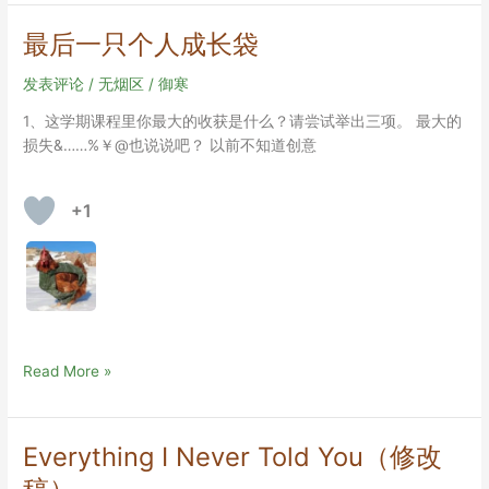
由
OC
最后一只个人成长袋
世
界
发表评论
/
无烟区
/
御寒
观
1、这学期课程里你最大的收获是什么？请尝试举出三项。 最大的
进
损失&……%￥@也说说吧？ 以前不知道创意
入
创
作？
+1
最
Read More »
后
一
只
Everything I Never Told You（修改
个