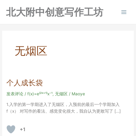
跳
北大附中创意写作工坊
至
Main
内
容
Men
无烟区
个人成长袋
发表评论
/
f(x)=e⁽²ˣ⁺¹⁾x⁻¹
,
无烟区
/
Maoye
1.入学的第一学期进入了无烟区，入预前的最后一个学期加入
f（x） 对写作的看法、感觉变化很大，我自认为更敢写了 […]
+1