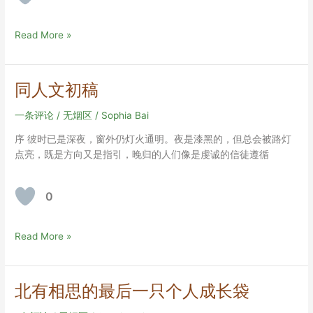
同
Read More »
人
文
二
同人文初稿
稿
一条评论
/
无烟区
/
Sophia Bai
序 彼时已是深夜，窗外仍灯火通明。夜是漆黑的，但总会被路灯
点亮，既是方向又是指引，晚归的人们像是虔诚的信徒遵循
0
同
Read More »
人
文
初
北有相思的最后一只个人成长袋
稿