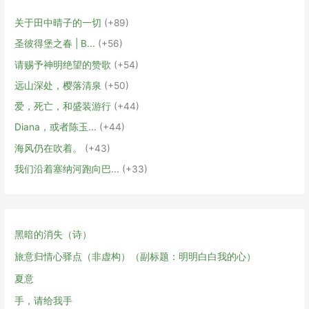
关于田中晴子的一切
+89
圣彼得堡之春 | В...
+56
请赐予神明绝望的赞歌
+54
远山深处，樱落清泉
+50
爱，死亡，和盛装游行
+44
Diana，或者陈玉...
+44
海风仍在吹着。
+43
我们沿着塞纳河跑向巴...
+33
黑暗的消失（诗）
旅意归情心驿点（非虚构）（副标题：明明白白我的心）
夏意
手，请给我手