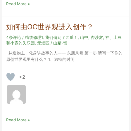
涂
Read More »
涂
抹
抹
如何由OC世界观进入创作？
的
自
4条评论
/
精致修理1
,
我们偷到了西瓜！
,
山中
,
杏沙窝
,
神、土豆
画
和小霓的失乐园
,
无烟区
/
山精-韧
像
从造物主，化身讲故事的人—— 头脑风暴 第一步 请写一下你的
——
原创世界观里有什么？ 1、独特的时间
回
忆
录
+2
头
脑
风
暴
如
Read More »
何