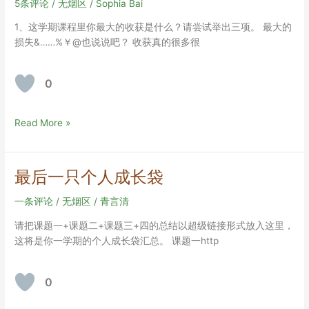
5条评论
/
无烟区
/
Sophia Bai
1、这学期课程里你最大的收获是什么？请尝试举出三项。 最大的
损失&……%￥@也说说吧？ 收获真的很多很
0
北
Read More »
有
相
思
最后一只个人成长袋
的
最
一条评论
/
无烟区
/
青言清
后
请把课题一+课题二+课题三+四的总结以超级链接形式放入这里，
一
这将是你一学期的个人成长袋汇总。 课题一http
只
个
人
0
成
长