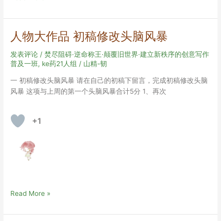
物
作
品
人物大作品 初稿修改头脑风暴
评
价
发表评论
/
焚尽阻碍·逆命称王·颠覆旧世界·建立新秩序的创意写作
标
普及一班
,
ke药21人组
/
山精-韧
准
一 初稿修改头脑风暴 请在自己的初稿下留言，完成初稿修改头脑
及
风暴 这项与上周的第一个头脑风暴合计5分 1、再次
其
他
评
+1
价
项
任
务
要
求
人
Read More »
物
大