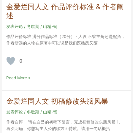
作
金爱烂同人文 作品评价标准 & 作者阐
品
述
初
稿
发表评论
/
冬歇期
/
山精-韧
修
改
作品评价标准 满分作品标准（20分） · 人设 不管主角还是配角，
头
作者所选的人物在原著中可以说是我们既熟悉又陌
脑
风
0
暴
金
Read More »
爱
烂
同
金爱烂同人文 初稿修改头脑风暴
人
文
发表评论
/
冬歇期
/
山精-韧
作
作者自评： 请在自己的初稿下留言，完成初稿修改头脑风暴 1、
品
再次明确，你想写主人公的哪方面特质。请用一句话概括
评