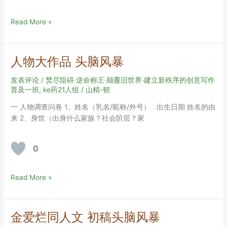
夏
Read More »
天
的
海
人物大作品 头脑风暴
发表评论
/
焚尽阻碍·逆命称王·颠覆旧世界·建立新秩序的创意写作
普及一班
,
ke药21人组
/
山精-韧
一 人物调查问卷 1、姓名（乳名/昵称/外号） 出生日期 姓名的由
来 2、身世（出身什么家族？社会阶层？家
0
人
Read More »
物
大
作
金爱烂同人文 初稿头脑风暴
品