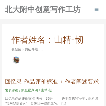
跳
北大附中创意写作工坊
至
Main
内
容
Men
作者姓名：山精-韧
仓促留下的证件照……
回忆录 作品评价标准 + 作者阐述要求
发表评论
/
疯狂星期四
/
山精-韧
回忆录作品评价标准 满分：35分 关于自我的写作，正所谓
“我与我周旋久”，是没法一蹴而就的。 […]