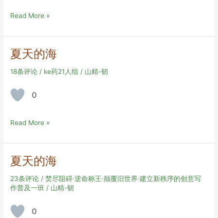
外
Read More »
面
的
世
夏天的海
界
18条评论
/
ke药21人组
/
山精-韧
0
夏
Read More »
天
的
海
夏天的海
23条评论
/
焚尽阻碍·逆命称王·颠覆旧世界·建立新秩序的创意写
作普及一班
/
山精-韧
0