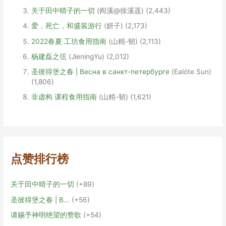
关于田中晴子的一切
(阎溪@徐溪遥)
(2,443)
爱，死亡，和盛装游行
(妍子)
(2,173)
2022春夏 工坊食用指南
(山精-韧)
(2,113)
杨建磊之弦
(JieningYu)
(2,012)
圣彼得堡之春 | Весна в санкт-петербурге
(Ealóte Sun)
(1,806)
非虚构 课程食用指南
(山精-韧)
(1,621)
点赞排行榜
关于田中晴子的一切
+89
圣彼得堡之春 | В...
+56
请赐予神明绝望的赞歌
+54