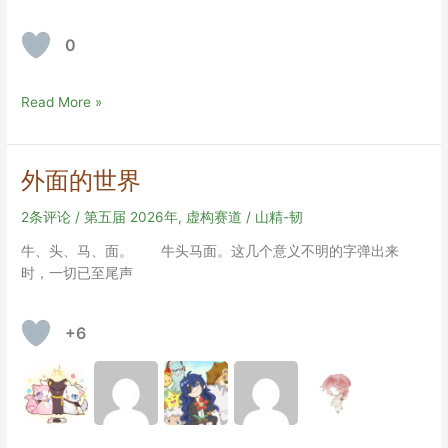
价
标
0
准
&
作
金
Read More »
者
爱
阐
烂
述
同
外面的世界
人
文
2条评论
/
第五届 2026年
,
虚构赛道
/
山精-韧
初
牛、头、马、面。 牛头马面。这几个意义不明的字弹出来
稿
时，一切已至尾声
修
改
头
+6
脑
风
暴