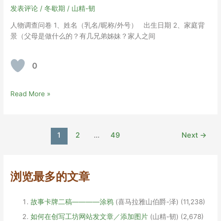
头
发表评论
/
冬歇期
/
山精-韧
脑
人物调查问卷 1、姓名（乳名/昵称/外号） 出生日期 2、家庭背
风
景（父母是做什么的？有几兄弟姊妹？家人之间
暴
0
金
Read More »
爱
烂
同
Post
1
2
…
49
Next
→
人
pagination
文
初
稿
浏览最多的文章
头
脑
故事卡牌二稿————涂鸦
(喜马拉雅山伯爵-泽)
(11,238)
风
暴
如何在创写工坊网站发文章／添加图片
(山精-韧)
(2,678)