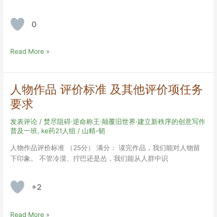
0
回
Read More »
忆
录
作
人物作品 评价标准 及其他评价项任务
品
要求
评
价
发表评论
/
焚尽阻碍·逆命称王·颠覆旧世界·建立新秩序的创意写作
标
普及一班
,
ke药21人组
/
山精-韧
准
+
人物作品评价标准 （25分） 满分： 读完作品，我们能对人物留
作
下印象。 不管冷漠、拧巴还是怂，我们能从人群中识
者
阐
+2
述
要
求
人
Read More »