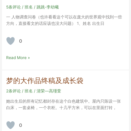
5条评论
/
班名
/
跳跳-李幼曦
一 人物调查问卷（也许看看这个可以在庞大的世界观中找到一些
方向，直接看文的话应该也没大问题） 1、姓名 出生日
0
暴
Read More »
雨
（重
返
梦的大作品终稿及成长袋
未
来
2条评论
/
班名
/
清荣—高瑾萱
1999
她出生后的所有记忆都封存在这个白色建筑中。屋内只陈设一张
同
白床，一套桌椅，一个衣柜。十几平方米，可以在里面打转，
人）
0