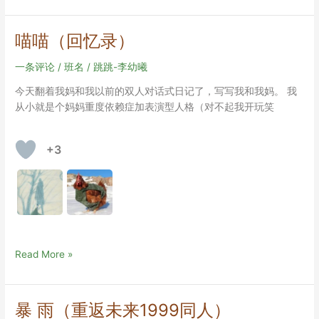
录
喵喵（回忆录）
一条评论
/
班名
/
跳跳-李幼曦
今天翻着我妈和我以前的双人对话式日记了，写写我和我妈。 我
从小就是个妈妈重度依赖症加表演型人格（对不起我开玩笑
+3
喵
Read More »
喵
（回
忆
暴 雨（重返未来1999同人）
录）