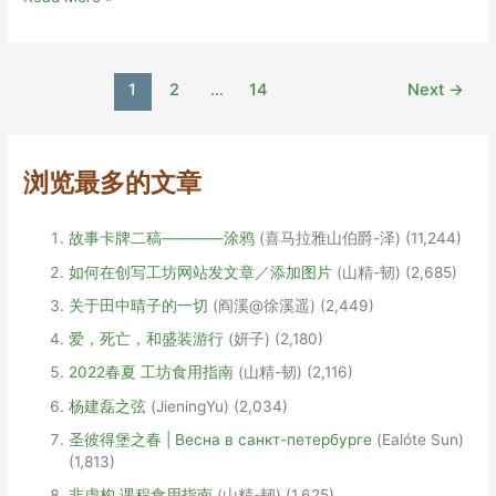
我
幼
儿
Post
1
2
…
14
Next
→
园
pagination
时
温
馨
浏览最多的文章
而
又
故事卡牌二稿————涂鸦
(喜马拉雅山伯爵-泽)
(11,244)
心
酸
如何在创写工坊网站发文章／添加图片
(山精-韧)
(2,685)
的
关于田中晴子的一切
(阎溪@徐溪遥)
(2,449)
一
段
爱，死亡，和盛装游行
(妍子)
(2,180)
经
2022春夏 工坊食用指南
(山精-韧)
(2,116)
历
杨建磊之弦
(JieningYu)
(2,034)
——
斯
圣彼得堡之春 | Весна в санкт-петербурге
(Ealóte Sun)
通
(1,813)
纳
非虚构 课程食用指南
(山精-韧)
(1,625)