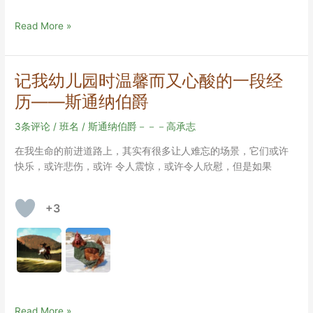
梦
Read More »
的
大
作
记我幼儿园时温馨而又心酸的一段经
品
历——斯通纳伯爵
终
稿
3条评论
/
班名
/
斯通纳伯爵－－－高承志
及
成
在我生命的前进道路上，其实有很多让人难忘的场景，它们或许
长
快乐，或许悲伤，或许 令人震惊，或许令人欣慰，但是如果
袋
+3
记
Read More »