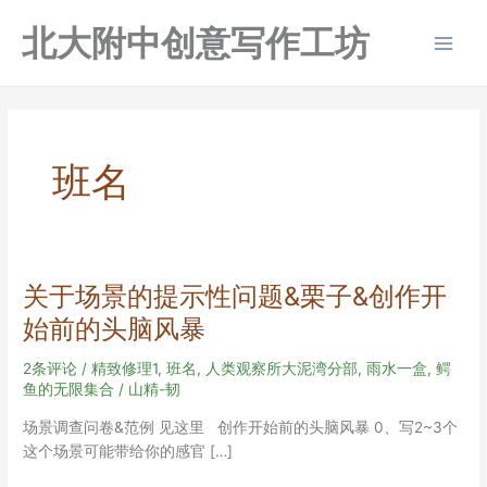
跳
北大附中创意写作工坊
至
Main
内
容
Men
班名
关于场景的提示性问题&栗子&创作开
始前的头脑风暴
2条评论
/
精致修理1
,
班名
,
人类观察所大泥湾分部
,
雨水一盒
,
鳄
鱼的无限集合
/
山精-韧
场景调查问卷&范例 见这里 创作开始前的头脑风暴 0、写2~3个
这个场景可能带给你的感官 […]