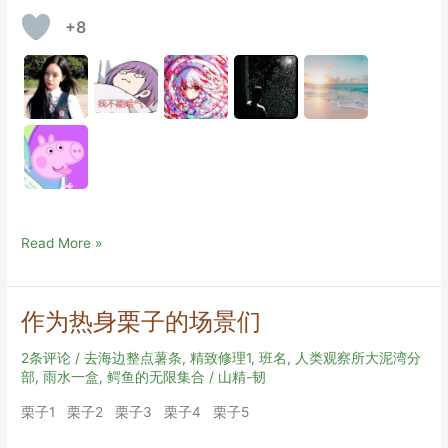
+8
关
Read More »
于
场
景
作为热身栗子的场景们
的
提
2条评论
/
去海边整点薯条
,
精致修理1
,
班名
,
人类观察所大泥湾分
示
部
,
雨水一盒
,
鳄鱼的无限集合
/
山精-韧
性
栗子1 栗子2 栗子3 栗子4 栗子5
问
题