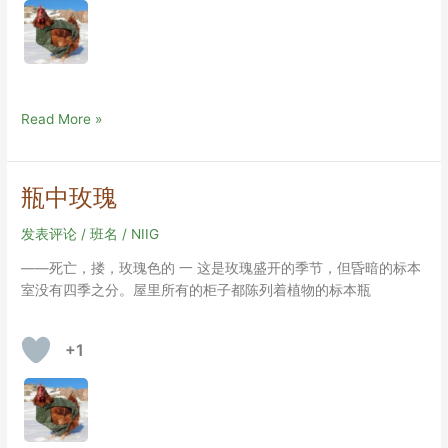
风
暴
打
Read More »
不
开
的
瓶中玫瑰
百
宝
发表评论
/
班名
/
NIIG
箱
——死亡，搂，玫瑰色的 一 这是玫瑰盛开的季节，但昏暗的标本
室没有四季之分。屋里所有的柜子都陈列着植物的标本瓶
+1