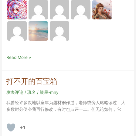
人
Read More »
物
调
查
打不开的百宝箱
问
卷
发表评论
/
班名
/
银星-mhy
&
我曾经许多次地以童年为题材创作过，老师或旁人略略读过，大
创
多数时分便令我再行修改，有时也点评一二。但无论如何，它
作
前
头
+1
脑