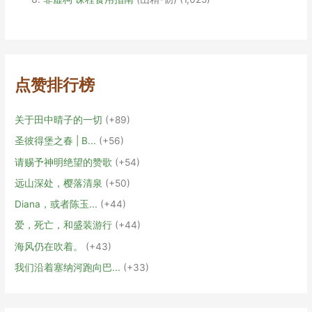
伯
爵
点赞排行榜
关于田中晴子的一切
+89
圣彼得堡之春 | В...
+56
请赐予神明绝望的赞歌
+54
远山深处，樱落清泉
+50
Diana，或者陈玉...
+44
爱，死亡，和盛装游行
+44
海风仍在吹着。
+43
我们沿着塞纳河跑向巴...
+33