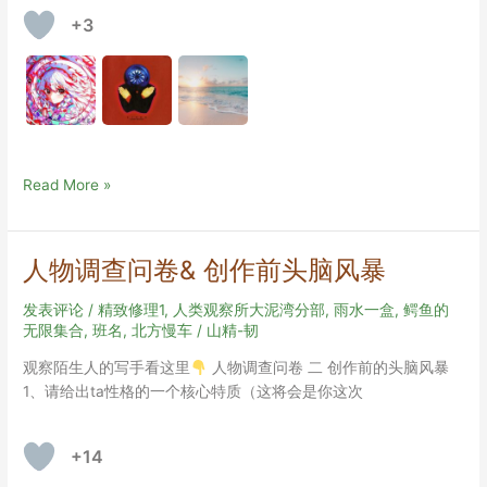
&
+3
栗
子
&
创
作
开
始
作
Read More »
前
为
的
热
头
身
人物调查问卷& 创作前头脑风暴
脑
栗
风
子
发表评论
/
精致修理1
,
人类观察所大泥湾分部
,
雨水一盒
,
鳄鱼的
暴
的
无限集合
,
班名
,
北方慢车
/
山精-韧
场
观察陌生人的写手看这里
人物调查问卷 二 创作前的头脑风暴
景
1、请给出ta性格的一个核心特质（这将会是你这次
们
+14