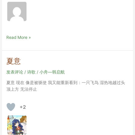
黑
Read More »
暗
的
消
夏意
失
（诗）
发表评论
/
诗歌
/
小舟—韩启航
夏意 现在 像是被驱使 我又能重新看到：一只飞鸟 湿热地越过头
顶上方 无法停止
+2