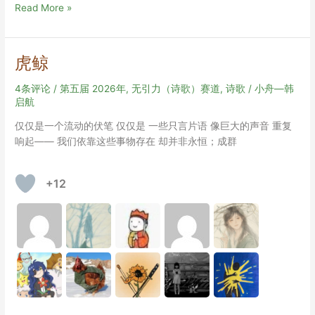
密
Read More »
码
保
护：
虎鲸
入
侵
4条评论
/
第五届 2026年
,
无引力（诗歌）赛道
,
诗歌
/
小舟—韩
者
启航
(密
仅仅是一个流动的伏笔 仅仅是 一些只言片语 像巨大的声音 重复
码
响起—— 我们依靠这些事物存在 却并非永恒；成群
提
示：
我
+12
的
那
一
样
嗜
好
品
的