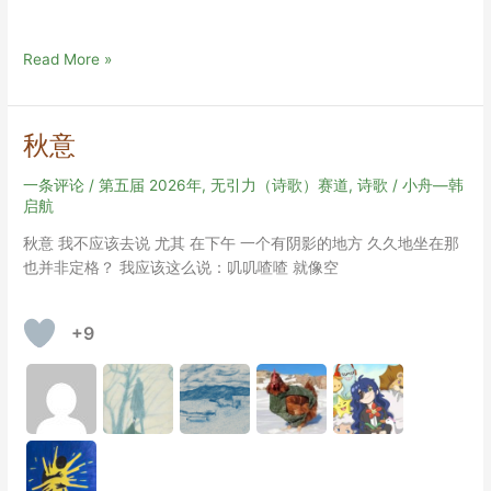
夏
Read More »
意
秋意
一条评论
/
第五届 2026年
,
无引力（诗歌）赛道
,
诗歌
/
小舟—韩
启航
秋意 我不应该去说 尤其 在下午 一个有阴影的地方 久久地坐在那
也并非定格？ 我应该这么说：叽叽喳喳 就像空
+9