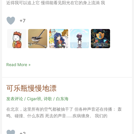
近得我可以追上它 慢得能看见阳光在它的身上流淌 我
+7
纸
Read More »
飞
机
可乐瓶慢慢地漂
发表评论
/
Cigar班
,
诗歌
/
白东海
在北京，这里所有的空气都被抽干了 但各种声音还在传播： 轰
鸣、碰撞、什么东西 死去的声音……疾病缠身。 我们的
+2