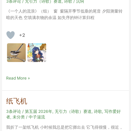
3条评论
/
无引力（诗歌）赛道
,
诗歌
/
沉轲
红
《一个人的流浪》（组） 窗 窗隔开季节低垂的尾音 夕阳测量转
暗的天色 空填满衣物的余温 如失序的钟计算归程
+2
一
Read More »
个
人
的
纸飞机
流
浪
3条评论
/
第五届 2026年
,
无引力（诗歌）赛道
,
诗歌
,
写作爱好
（组）
者
,
未分类
/
中子湍流
我折了一架纸飞机 小时候我总是把它掷出去 它飞得很慢，很近，