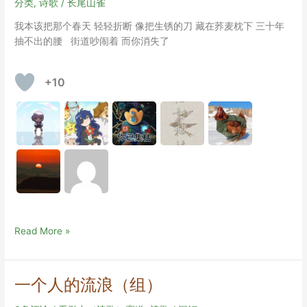
分类
,
诗歌
/
长尾山雀
我本该把那个春天 轻轻折断 像把生锈的刀 藏在荞麦枕下 三十年
抽不出的腰 街道吵闹着 而你消失了
+10
蓝
Read More »
色，
然
后
一个人的流浪（组）
是
桃