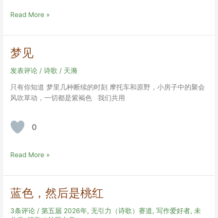
别
称，
虎
Read More »
三
鲸
汉
字
梦见
小
写
发表评论
/
诗歌
/
天漪
全
拼)
只有你知道 梦里几种断续的时刻 摩托车和原野，小房子中的聚会
风吹草动，一切都是紫褐色 我们共用
0
梦
Read More »
见
蓝色，然后是桃红
3条评论
/
第五届 2026年
,
无引力（诗歌）赛道
,
写作爱好者
,
未