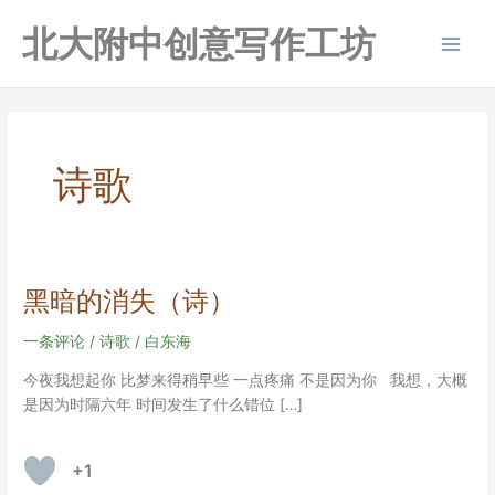
跳
北大附中创意写作工坊
至
Main
内
容
Men
诗歌
黑暗的消失（诗）
一条评论
/
诗歌
/
白东海
今夜我想起你 比梦来得稍早些 一点疼痛 不是因为你 我想，大概
是因为时隔六年 时间发生了什么错位 […]
+1