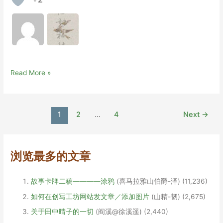
可
Read More »
乐
瓶
慢
Post
1
2
…
4
Next
→
慢
pagination
地
漂
浏览最多的文章
故事卡牌二稿————涂鸦
(喜马拉雅山伯爵-泽)
(11,236)
如何在创写工坊网站发文章／添加图片
(山精-韧)
(2,675)
关于田中晴子的一切
(阎溪@徐溪遥)
(2,440)