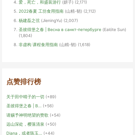
爱，死亡，和盛装游行
(妍子)
(2,171)
2022春夏 工坊食用指南
(山精-韧)
(2,112)
杨建磊之弦
(JieningYu)
(2,007)
圣彼得堡之春 | Весна в санкт-петербурге
(Ealóte Sun)
(1,804)
非虚构 课程食用指南
(山精-韧)
(1,618)
点赞排行榜
关于田中晴子的一切
+89
圣彼得堡之春 | В...
+56
请赐予神明绝望的赞歌
+54
远山深处，樱落清泉
+50
Diana，或者陈玉...
+44