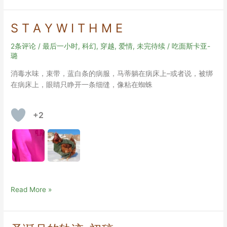
A
Y
S T A Y W I T H M E
W
I
2条评论
/
最后一小时
,
科幻
,
穿越
,
爱情
,
未完待续
/
吃面斯卡亚-
T
璐
H
消毒水味，束带，蓝白条的病服，马蒂躺在病床上–或者说，被绑
M
在病床上，眼睛只睁开一条细缝，像粘在蜘蛛
E
+2
S
Read More »
T
A
Y