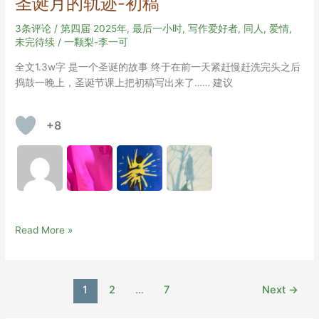
圣诞月的轨迹-初稿
W
I
3条评论
/
第四届 2025年
,
最后一小时
,
写作爱好者
,
同人
,
爱情
,
T
未完待续
/
一颗梨-李一可
H
全文1.3w字 是一个圣诞的故事 终于在前一天紧赶慢赶洗完头之后
M
捣鼓一晚上，圣诞节课上把初稿写出来了…… 建议
E
+8
圣
Read More »
诞
月
的
Post
1
2
…
7
Next
→
轨
pagination
迹-