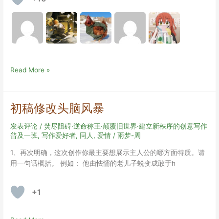
【公
Read More »
钟】
海
枯
初稿修改头脑风暴
石
烂
发表评论
/
焚尽阻碍·逆命称王·颠覆旧世界·建立新秩序的创意写作
（终
普及一班
,
写作爱好者
,
同人
,
爱情
/
雨梦-周
稿）
1、再次明确，这次创作你最主要想展示主人公的哪方面特质。请
用一句话概括。 例如： 他由怯懦的老儿子蜕变成敢于h
+1