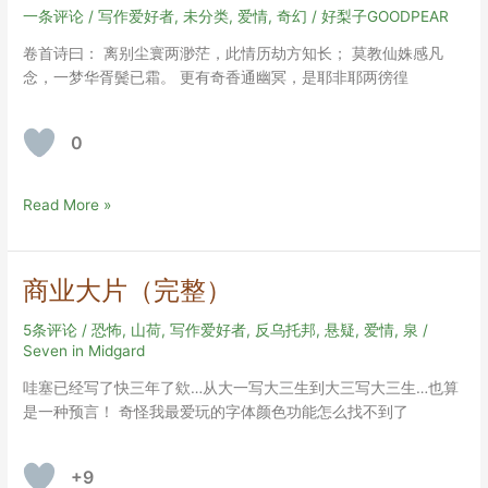
一条评论
/
写作爱好者
,
未分类
,
爱情
,
奇幻
/
好梨子GOODPEAR
卷首诗曰： 离别尘寰两渺茫，此情历劫方知长； 莫教仙姝感凡
念，一梦华胥鬓已霜。 更有奇香通幽冥，是耶非耶两徬徨
0
返
Read More »
魂
香
商业大片（完整）
5条评论
/
恐怖
,
山荷
,
写作爱好者
,
反乌托邦
,
悬疑
,
爱情
,
泉
/
Seven in Midgard
哇塞已经写了快三年了欸…从大一写大三生到大三写大三生…也算
是一种预言！ 奇怪我最爱玩的字体颜色功能怎么找不到了
+9