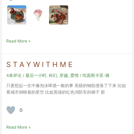
商
Read More »
业
大
片
S T A Y W I T H M E
（完
整）
4条评论
/
最后一小时
,
科幻
,
穿越
,
爱情
/
吃面斯卡亚-璐
只要想起一生中像泡沫啤酒一般的事 美丽的钢筋便落了下来 比如
看城市倒映着的星空 比如英雄的红色消防车的梯子 新
0
S
Read More »
T