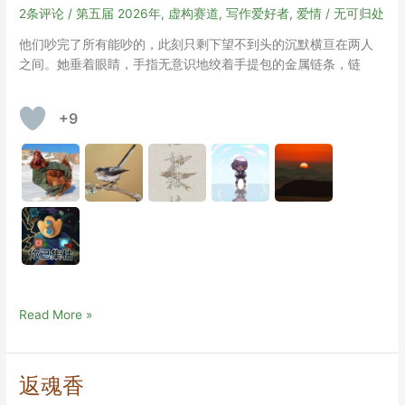
烂
2条评论
/
第五届 2026年
,
虚构赛道
,
写作爱好者
,
爱情
/
无可归处
（初
他们吵完了所有能吵的，此刻只剩下望不到头的沉默横亘在两人
稿）
之间。她垂着眼睛，手指无意识地绞着手提包的金属链条，链
+9
流
Read More »
局
满
贯
返魂香