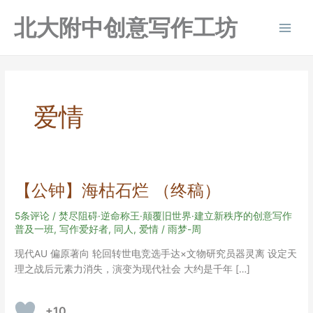
跳
北大附中创意写作工坊
至
Main
内
容
Men
爱情
【公钟】海枯石烂 （终稿）
5条评论
/
焚尽阻碍·逆命称王·颠覆旧世界·建立新秩序的创意写作
普及一班
,
写作爱好者
,
同人
,
爱情
/
雨梦-周
现代AU 偏原著向 轮回转世电竞选手达×文物研究员器灵离 设定天
理之战后元素力消失，演变为现代社会 大约是千年 […]
+10