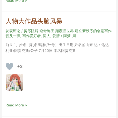
初
Read More »
稿
修
改
人物大作品头脑风暴
头
脑
发表评论
/
焚尽阻碍·逆命称王·颠覆旧世界·建立新秩序的创意写作
风
普及一班
,
写作爱好者
,
同人
,
爱情
/
雨梦-周
暴
前世 1、姓名（乳名/昵称/外号）出生日期 姓名的由来 达：达达
利亚/阿贾克斯/公子 7月20日 本名阿贾克斯
+2
人
Read More »
物
大