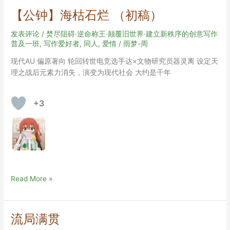
作
【公钟】海枯石烂 （初稿）
品
头
发表评论
/
焚尽阻碍·逆命称王·颠覆旧世界·建立新秩序的创意写作
脑
普及一班
,
写作爱好者
,
同人
,
爱情
/
雨梦-周
风
现代AU 偏原著向 轮回转世电竞选手达×文物研究员器灵离 设定天
暴
理之战后元素力消失，演变为现代社会 大约是千年
+3
【公
Read More »
钟】
海
枯
流局满贯
石