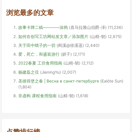
初
稿
浏览最多的文章
故事卡牌二稿————涂鸦
(喜马拉雅山伯爵-泽)
(11,236)
如何在创写工坊网站发文章／添加图片
(山精-韧)
(2,675)
关于田中晴子的一切
(阎溪@徐溪遥)
(2,440)
爱，死亡，和盛装游行
(妍子)
(2,171)
2022春夏 工坊食用指南
(山精-韧)
(2,112)
杨建磊之弦
(JieningYu)
(2,007)
圣彼得堡之春 | Весна в санкт-петербурге
(Ealóte Sun)
(1,804)
非虚构 课程食用指南
(山精-韧)
(1,618)
点赞排行榜