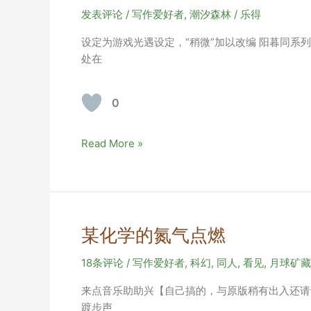
初
发表评论
/
写作爱好者
,
潮汐森林
/
乐得
稿
设定为游戏光遇设定，“稍微”加以改编 阳暮同系
修
处在
改
任
务
0
海
Read More »
罗
传
音
某化学的氮气点燃
18条评论
/
写作爱好者
,
科幻
,
同人
,
看见
,
月球矿藏
来点音乐助助兴【自己搞的，与原版稍有出入还请谅
踱步声