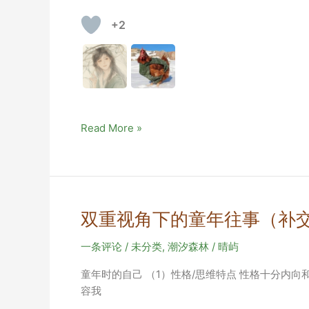
人
+2
心
樱
Read More »
花
雪
双重视角下的童年往事（补
一条评论
/
未分类
,
潮汐森林
/
晴屿
童年时的自己 （1）性格/思维特点 性格十分内
容我