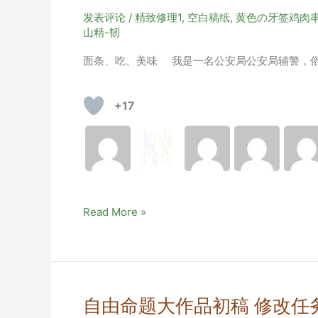
发表评论
/
精致修理1
,
空白稿纸
,
黄色の牙签鸡肉
山精-韧
面条、吃、美味 我是一名公安局公安局辅警，俗话说
+17
小
Read More »
警
察
买
面
的
自由命题大作品初稿 修改任
故