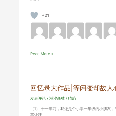
+21
某
Read More »
化
学
的
氮
气
回忆录大作品|等闲变却故人
点
燃
发表评论
/
潮汐森林
/
晴屿
（1） 十一年前，我还是个小学一年级的小朋友，
事让我