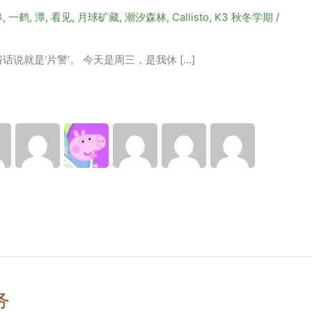
串
,
一鹤
,
潭
,
看见
,
月球矿藏
,
潮汐森林
,
Callisto
,
K3 秋冬学期
/
就是‘片警’。 今天是周三，是我休 […]
务