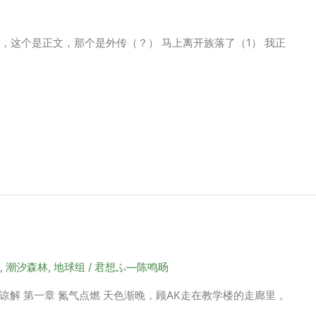
列，这个是正文，那个是外传（？） 马上离开族落了（1） 我正
,
潮汐森林
,
地球组
/
君想ふ—陈鸣旸
解 第一章 氮气点燃 天色渐晚，顾AK走在教学楼的走廊里，