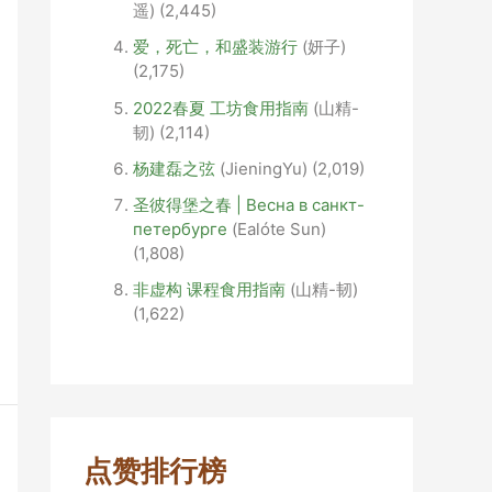
遥)
(2,445)
爱，死亡，和盛装游行
(妍子)
(2,175)
2022春夏 工坊食用指南
(山精-
韧)
(2,114)
杨建磊之弦
(JieningYu)
(2,019)
圣彼得堡之春 | Весна в санкт-
петербурге
(Ealóte Sun)
(1,808)
非虚构 课程食用指南
(山精-韧)
(1,622)
点赞排行榜