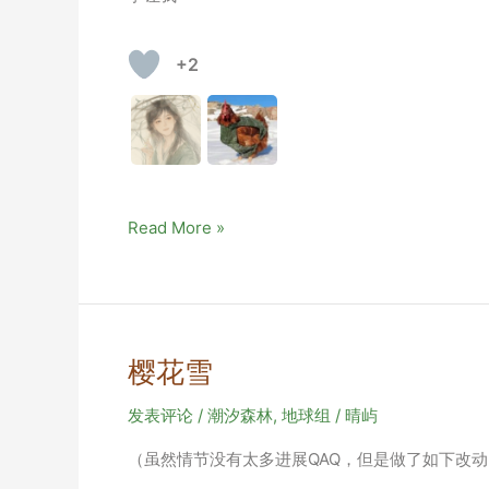
+2
回
Read More »
忆
录
大
作
品|
樱花雪
等
闲
发表评论
/
潮汐森林
,
地球组
/
晴屿
变
（虽然情节没有太多进展QAQ，但是做了如下改动： 
却
故