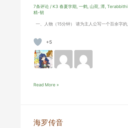
事
7条评论
/
K3 春夏学期
,
一鹤
,
山荷
,
潭
,
Terabbithi
——
精-韧
水
一、人物（15分钟） 请为主人公写一个百余字的
煮
鱼
+5
自
Read More »
由
命
题
大
作
海罗传音
品