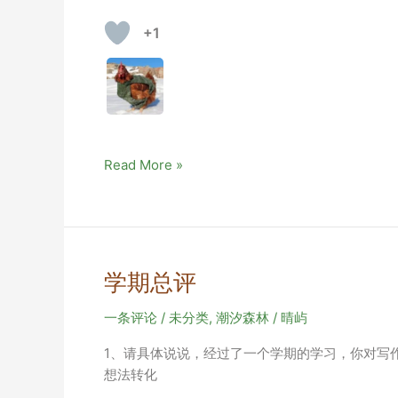
+1
双
Read More »
重
视
角
下
的
学期总评
童
年
一条评论
/
未分类
,
潮汐森林
/
晴屿
往
1、请具体说说，经过了一个学期的学习，你对写
事
想法转化
（补