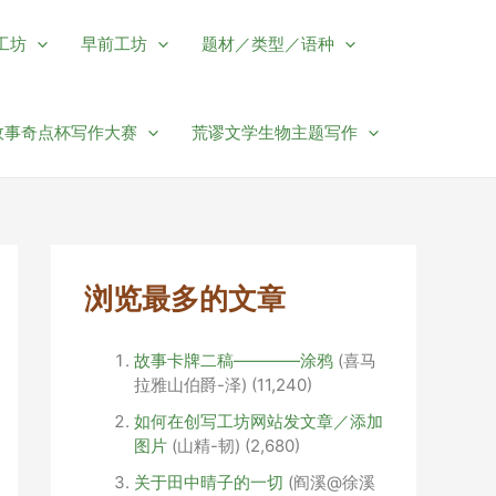
工坊
早前工坊
题材／类型／语种
故事奇点杯写作大赛
荒谬文学生物主题写作
浏览最多的文章
故事卡牌二稿————涂鸦
(喜马
拉雅山伯爵-泽)
(11,240)
如何在创写工坊网站发文章／添加
图片
(山精-韧)
(2,680)
关于田中晴子的一切
(阎溪@徐溪